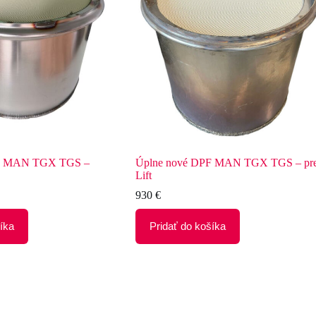
PF MAN TGX TGS –
Úplne nové DPF MAN TGX TGS – pr
Lift
930
€
íka
Pridať do košíka