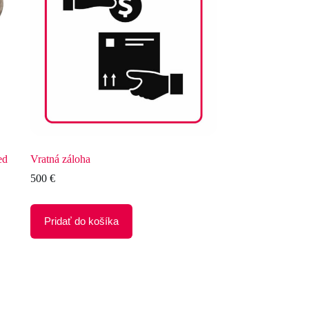
ed
Vratná záloha
500
€
Pridať do košíka