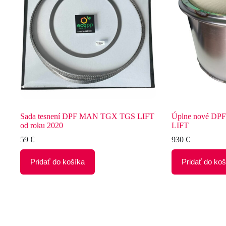
Sada tesnení DPF MAN TGX TGS LIFT
Úplne nové D
od roku 2020
LIFT
59
€
930
€
Pridať do košíka
Pridať do koš