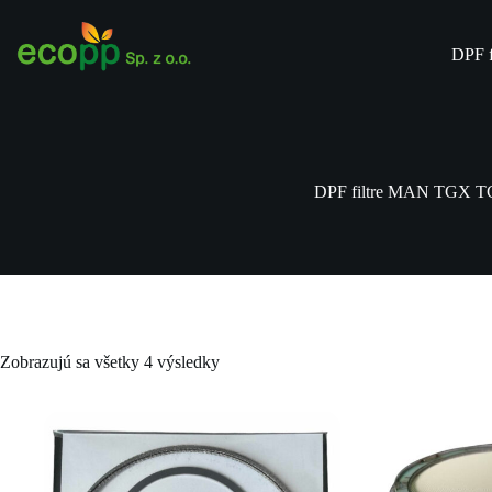
Skip
to
content
DPF 
DPF filtre MAN TGX T
Zobrazujú sa všetky 4 výsledky