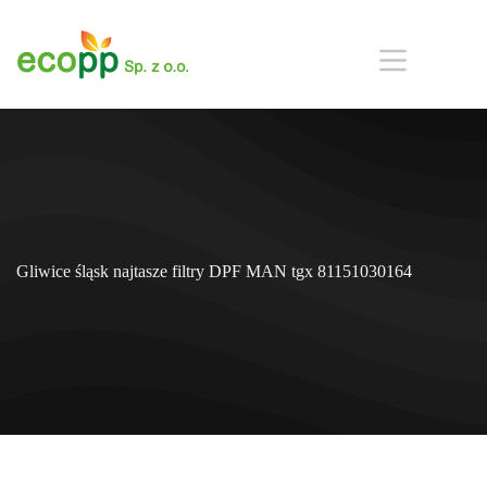
Przejdź
do
treści
Gliwice śląsk najtasze filtry DPF MAN tgx 81151030164