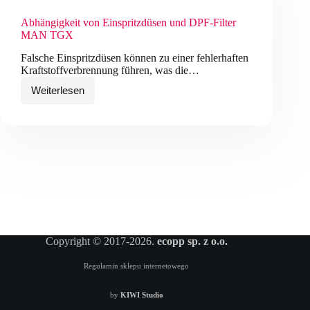
Abhängigkeit von Einspritzdüsen und DPF-Filter
MAN TGX
Falsche Einspritzdüsen können zu einer fehlerhaften
Kraftstoffverbrennung führen, was die…
Weiterlesen
Abhängigkeit
von
Einspritzdüsen
und
DPF-
Filter
MAN
TGX
Copyright © 2017-2026.
ecopp sp. z o.o.
Regulamin sklepu internetowego
by
KIWI Studio