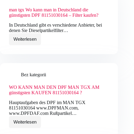
man tgx Wo kann man in Deutschland die
günstigsten DPF 81151030164 – Filter kaufen?
In Deutschland gibt es verschiedene Anbieter, bei
denen Sie Dieselpartikelfilter…
Weiterlesen
man
tgx
Wo
kann
man
in
Deutschland
Bez kategorii
die
günstigsten
DPF
WO KANN MAN DEN DPF MAN TGX AM
81151030164
günstigsten KAUFEN 81151030164 ?
–
Filter
Hauptaufgaben des DPF im MAN TGX
kaufen?
81151030164 www.DPFMAN.com,
www.DPFDAF.com Rußpartikel…
Weiterlesen
WO
KANN