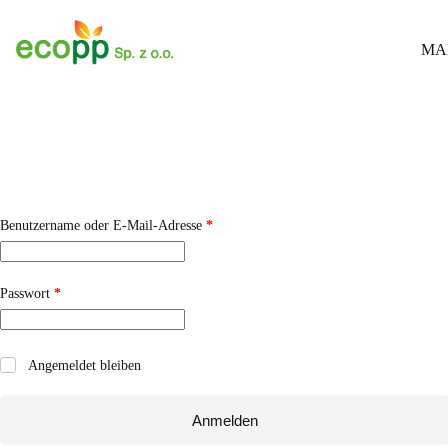
Zum
Inhalt
springen
MAN
Erforderlich
Benutzername oder E-Mail-Adresse
*
Erforderlich
Passwort
*
Angemeldet bleiben
Anmelden