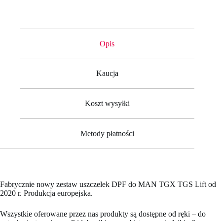
DPF
MAN
TGX
TGS
LIFT
Opis
od
2020
r.
Kaucja
Koszt wysyłki
Metody płatności
Fabrycznie nowy zestaw uszczelek DPF do MAN TGX TGS Lift od
2020 r. Produkcja europejska.
Wszystkie oferowane przez nas produkty są dostępne od ręki – do