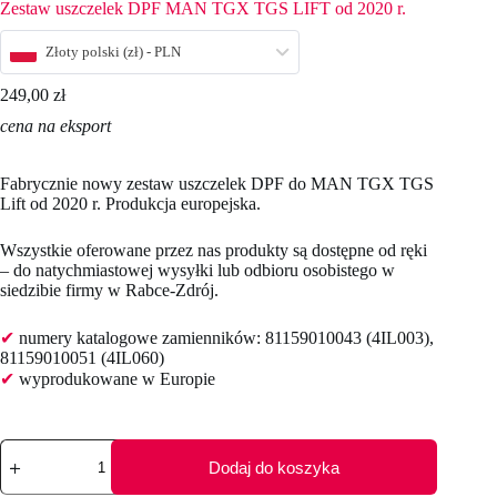
Zestaw uszczelek DPF MAN TGX TGS LIFT od 2020 r.
Złoty polski (zł) - PLN
249,00
zł
cena na eksport
Fabrycznie nowy zestaw uszczelek DPF do MAN TGX TGS
Lift od 2020 r. Produkcja europejska.
Wszystkie oferowane przez nas produkty są dostępne od ręki
– do natychmiastowej wysyłki lub odbioru osobistego w
siedzibie firmy w Rabce-Zdrój.
✔
numery katalogowe zamienników: 81159010043 (4IL003),
81159010051 (4IL060)
✔
wyprodukowane w Europie
ilość
Zestaw
Dodaj do koszyka
uszczelek